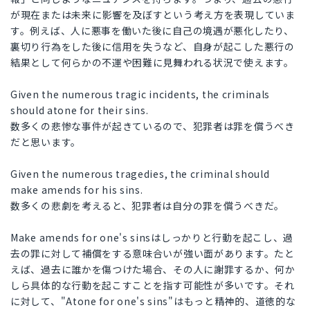
が現在または未来に影響を及ぼすという考え方を表現していま
す。例えば、人に悪事を働いた後に自己の境遇が悪化したり、
裏切り行為をした後に信用を失うなど、自身が起こした悪行の
結果として何らかの不運や困難に見舞われる状況で使えます。
Given the numerous tragic incidents, the criminals
should atone for their sins.
数多くの悲惨な事件が起きているので、犯罪者は罪を償うべき
だと思います。
Given the numerous tragedies, the criminal should
make amends for his sins.
数多くの悲劇を考えると、犯罪者は自分の罪を償うべきだ。
Make amends for one's sinsはしっかりと行動を起こし、過
去の罪に対して補償をする意味合いが強い面があります。たと
えば、過去に誰かを傷つけた場合、その人に謝罪するか、何か
しら具体的な行動を起こすことを指す可能性が多いです。それ
に対して、"Atone for one's sins"はもっと精神的、道徳的な