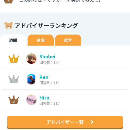
アドバイザーランキング
週間
月間
総合
Shohei
回答数：138
Ken
回答数：119
Hiro
回答数：110
アドバイザー一覧