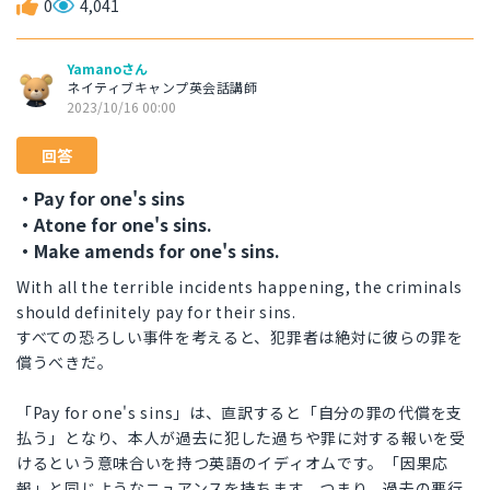
0
4,041
Yamanoさん
ネイティブキャンプ英会話講師
2023/10/16 00:00
回答
・Pay for one's sins
・Atone for one's sins.
・Make amends for one's sins.
With all the terrible incidents happening, the criminals
should definitely pay for their sins.
すべての恐ろしい事件を考えると、犯罪者は絶対に彼らの罪を
償うべきだ。
「Pay for one's sins」は、直訳すると「自分の罪の代償を支
払う」となり、本人が過去に犯した過ちや罪に対する報いを受
けるという意味合いを持つ英語のイディオムです。「因果応
報」と同じようなニュアンスを持ちます。つまり、過去の悪行