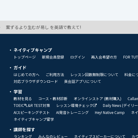
案ずるより生むが易し を英語で教えて!
ネイティブキャンプ
トップページ
新規会員登録
ログイン
再入会希望の方
FOR TU
ガイド
はじめての方へ
ご利用方法
レッスン回数無制限について
料金に
対応ブラウザダウンロード
英会話アプリについて
学習
教材を見る
コース・教材診断
オンラインストア (教材購入)
Call
TOEIC®L&R TEST対策
レッスン環境チェック
Daily News (デイ
AIスピーキングテスト
AI発音トレーニング
Hey! Native Camp
ネ
ネイティブキャンプ留学
講師を探す
ランキング
みんなのレビュー
ネイティブスピーカーについて
カ