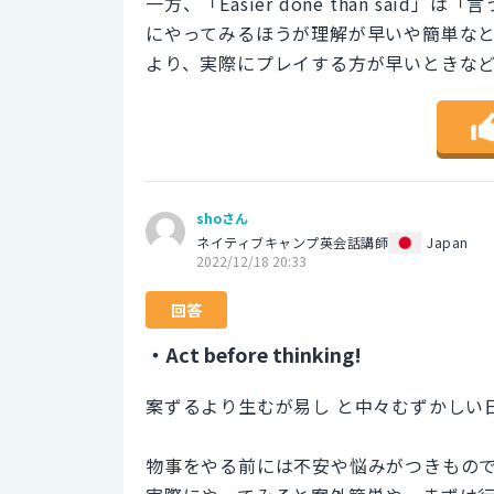
一方、「Easier done than sa
にやってみるほうが理解が早いや簡単な
より、実際にプレイする方が早いときな
shoさん
ネイティブキャンプ英会話講師
Japan
2022/12/18 20:33
回答
・Act before thinking!
案ずるより生むが易し と中々むずかしい
物事をやる前には不安や悩みがつきもの