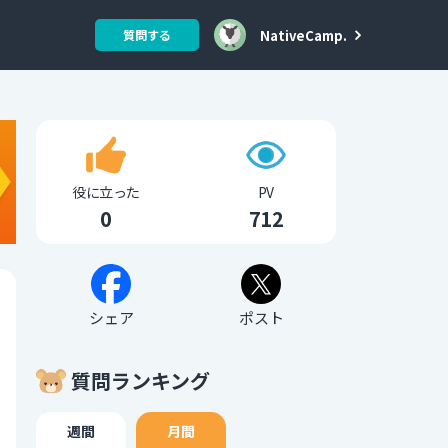
NativeCamp.
質問する
役に立った
PV
0
712
シェア
ポスト
質問ランキング
週間
月間