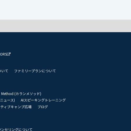
TORS
ついて
ファミリープランについて
an Method (カランメソッド)
リーニュース)
AIスピーキングトレーニング
イティブキャンプ広場
ブログ
ウンセリングについて