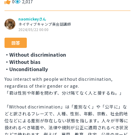
0
2,017
naomickeyさん
ネイティブキャンプ英会話講師
2024/05/22 00:00
回答
・Without discrimination
・Without bias
・Unconditionally
You interact with people without discrimination,
regardless of their gender or age.
「君は性別や年齢を問わず、分け隔てなく人と接するね。」
「Without discrimination」は「差別なく」や「公平に」な
どと訳されるフレーズで、人種、性別、年齢、宗教、社会的地
位などによる差別が存在しない状態を指します。人々が平等に
扱われるべき場面や、法律や規則が公正に適用されるべき状況
などで使われます。例えば、雇用、教育、住宅、公共のサービ