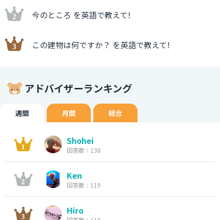
今のところ を英語で教えて!
この建物は何ですか？ を英語で教えて!
アドバイザーランキング
週間
月間
総合
Shohei
回答数：138
Ken
回答数：119
Hiro
回答数：110