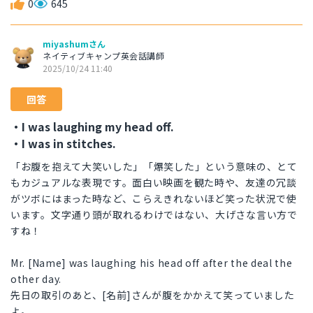
0
645
miyashumさん
ネイティブキャンプ英会話講師
2025/10/24 11:40
回答
・I was laughing my head off.
・I was in stitches.
「お腹を抱えて大笑いした」「爆笑した」という意味の、とて
もカジュアルな表現です。面白い映画を観た時や、友達の冗談
がツボにはまった時など、こらえきれないほど笑った状況で使
います。文字通り頭が取れるわけではない、大げさな言い方で
すね！
Mr. [Name] was laughing his head off after the deal the
other day.
先日の取引のあと、[名前]さんが腹をかかえて笑っていました
よ。