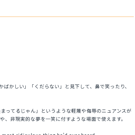
を「ばかばかしい」「くだらない」と見下して、鼻で笑ったり、
決まってるじゃん」というような軽蔑や侮辱のニュアンスが
アや、非現実的な夢を一笑に付すような場面で使えます。
e most ridiculous thing he'd ever heard.