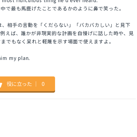
た中で最も馬鹿げたことであるかのように鼻で笑った。
ision.」は、相手の言動を「くだらない」「バカバカしい」と見下
。例えば、誰かが非現実的な計画を自慢げに話した時や、見
すまでもなく呆れと軽蔑を示す場面で使えますよ。
him my plan.
。
役に立った
｜
0