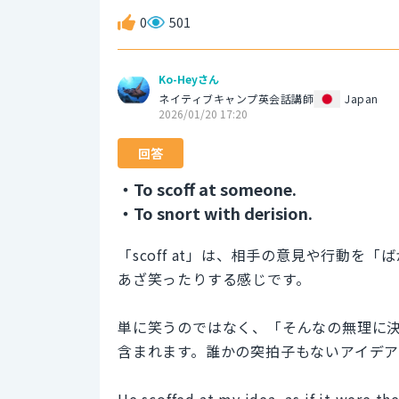
0
501
Ko-Heyさん
ネイティブキャンプ英会話講師
Japan
2026/01/20 17:20
回答
・To scoff at someone.
・To snort with derision.
「scoff at」は、相手の意見や行動
あざ笑ったりする感じです。
単に笑うのではなく、「そんなの無理に
含まれます。誰かの突拍子もないアイデ
He scoffed at my idea, as if it were th