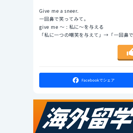
Give me a sneer.
一回鼻で笑ってみて。
give me ～ : 私に～を与える
「私に一つの嘲笑を与えて」→「一回鼻
Facebookで
シェア