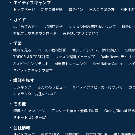
ネイティブキャンプ
トップページ
新規会員登録
ログイン
再入会希望の方
FOR TU
ガイド
はじめての方へ
ご利用方法
レッスン回数無制限について
料金に
対応ブラウザダウンロード
英会話アプリについて
学習
教材を見る
コース・教材診断
オンラインストア (教材購入)
Call
TOEIC®L&R TEST対策
レッスン環境チェック
Daily News (デイ
AIスピーキングテスト
AI発音トレーニング
Hey! Native Camp
ネ
ネイティブキャンプ留学
講師を探す
ランキング
みんなのレビュー
ネイティブスピーカーについて
カ
キャラクター先生について
その他
特典・キャンペーン
アンケート結果 / 会員様の声
Going Global
サポートセンター
会社情報
サイトマップ
運営会社
利用規約
特定商取引法
個人情報取扱