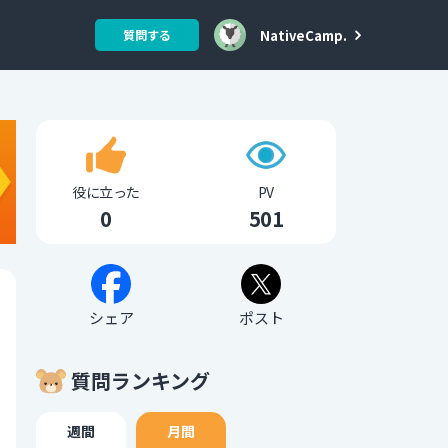
NativeCamp.
質問する
役に立った
PV
0
501
シェア
ポスト
質問ランキング
週間
月間