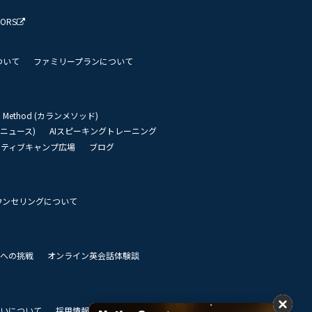
TORS
ついて
ファミリープランについて
an Method (カランメソッド)
リーニュース)
AIスピーキングトレーニング
イティブキャンプ広場
ブログ
ウンセリングについて
 世界への挑戦
オンライン英会話体験談
いについて
採用情報
私達のビジョン