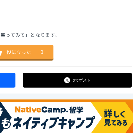
で笑ってみて」となります。
役に立った
｜
0
Xで
ポスト