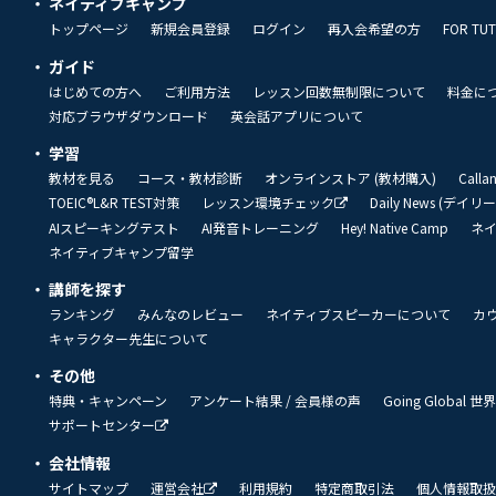
ネイティブキャンプ
トップページ
新規会員登録
ログイン
再入会希望の方
FOR TU
ガイド
はじめての方へ
ご利用方法
レッスン回数無制限について
料金に
対応ブラウザダウンロード
英会話アプリについて
学習
教材を見る
コース・教材診断
オンラインストア (教材購入)
Call
TOEIC®L&R TEST対策
レッスン環境チェック
Daily News (デイ
AIスピーキングテスト
AI発音トレーニング
Hey! Native Camp
ネ
ネイティブキャンプ留学
講師を探す
ランキング
みんなのレビュー
ネイティブスピーカーについて
カ
キャラクター先生について
その他
特典・キャンペーン
アンケート結果 / 会員様の声
Going Global
サポートセンター
会社情報
サイトマップ
運営会社
利用規約
特定商取引法
個人情報取扱