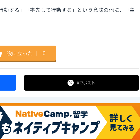
は「先んじて行動する」「率先して行動する」という意味の他に、「主
。
役に立った
｜
0
Xで
ポスト