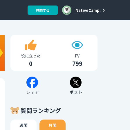
NativeCamp.
質問する
役に立った
PV
0
799
シェア
ポスト
質問ランキング
週間
月間