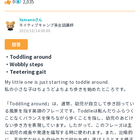
0
2,035
Yamanoさん
ネイティブキャンプ英会話講師
2023/10/14 00:00
回答
・Toddling around
・Wobbly steps
・Teetering gait
My little one is just starting to toddle around.
私の小さな子はちょうどよちよち歩きを始めたところです。
「Toddling around」は、通常、幼児が自立して歩き回ってい
る風景を指す英語のフレーズです。Toddleは転んだりふらつく
ことなくバランスを保ちながら歩くことを指し、幼児のあどけ
ない歩き方を表現しています。したがって、このフレーズは主
に幼児の成長や発達を描写する時に使われます。また、比喩的
に、不安定ながらも自分の力で何かを成し遂げようとする様子