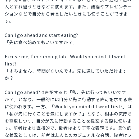
人とすれ違うときなどに使えます。また、議論やプレゼンテー
ションなどで自分から発言したいときにも使うことができま
す。
Can I go ahead and start eating?
「先に食べ始めてもいいですか？」
Excuse me, I'm running late. Would you mind if I went
first?
「すみません、時間がないんです。先に通していただけます
か？」
Can I go ahead?は直訳すると「私、先に行ってもいいです
か？」となり、一般的には自分が先に行動する許可を求める際
に使われます。一方、「Would you mind if I went first?」は
「私が先に行くことを気にしますか？」となり、相手の気持ち
を尊重しつつ、自分が先に行動することを提案する際に使いま
す。前者はより直接的で、後者はより丁寧な表現です。具体的
な状況としては、前者は友人とのカジュアルな会話、後者はフ