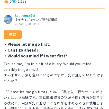
0
1,187
kauhengaさん
ネイティブキャンプ英会話講師
2024/05/20 00:00
回答
・Please let me go first.
・Can I go ahead?
・Would you mind if I went first?
Excuse me, I'm in a bit of a hurry. Would you mind
terribly if I go first?
すみません、少し急いでいるのですが、先に通していただけま
せんか？
「Please let me go first」とは、「私を先に行かせてくださ
い」という意味です。主に順番待ちの状況や進行方向が競合す
る状況で、自分が先に進むことを許可を求めるときに使用しま
す。例えば、レストランで待っているときや、狭い通路で他の