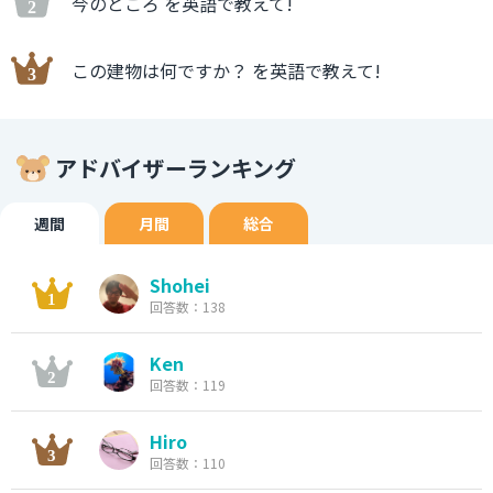
今のところ を英語で教えて!
この建物は何ですか？ を英語で教えて!
アドバイザーランキング
週間
月間
総合
Shohei
回答数：138
Ken
回答数：119
Hiro
回答数：110