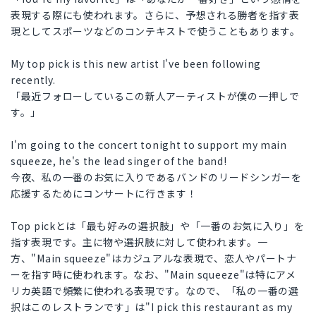
表現する際にも使われます。さらに、予想される勝者を指す表
現としてスポーツなどのコンテキストで使うこともあります。
My top pick is this new artist I've been following
recently.
「最近フォローしているこの新人アーティストが僕の一押しで
す。」
I'm going to the concert tonight to support my main
squeeze, he's the lead singer of the band!
今夜、私の一番のお気に入りであるバンドのリードシンガーを
応援するためにコンサートに行きます！
Top pickとは「最も好みの選択肢」や「一番のお気に入り」を
指す表現です。主に物や選択肢に対して使われます。一
方、"Main squeeze"はカジュアルな表現で、恋人やパートナ
ーを指す時に使われます。なお、"Main squeeze"は特にアメ
リカ英語で頻繁に使われる表現です。なので、「私の一番の選
択はこのレストランです」は"I pick this restaurant as my