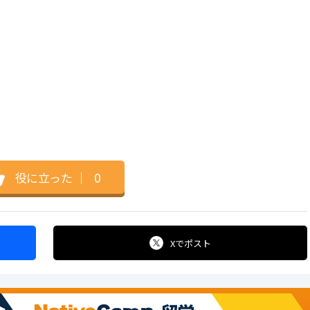
役に立った
｜
0
Xで
ポスト