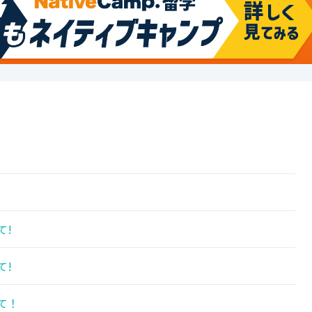
て!
て!
て！