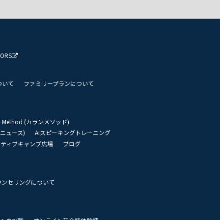
TORS
ついて
ファミリープランについて
an Method (カランメソッド)
リーニュース)
AIスピーキングトレーニング
イティブキャンプ広場
ブログ
ウンセリングについて