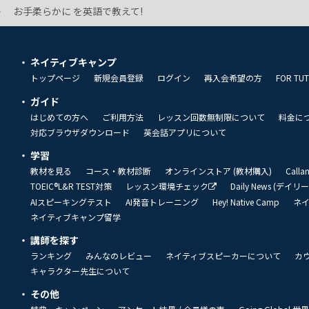
お手柔らかに を英語で教えて!
ネイティブキャンプ
トップページ
新規会員登録
ログイン
再入会希望の方
FOR TU
ガイド
はじめての方へ
ご利用方法
レッスン回数無制限について
料金に
対応ブラウザダウンロード
英会話アプリについて
学習
教材を見る
コース・教材診断
オンラインストア (教材購入)
Call
TOEIC®L&R TEST対策
レッスン環境チェック
Daily News (デイ
AIスピーキングテスト
AI発音トレーニング
Hey! Native Camp
ネ
ネイティブキャンプ留学
講師を探す
ランキング
みんなのレビュー
ネイティブスピーカーについて
カ
キャラクター先生について
その他