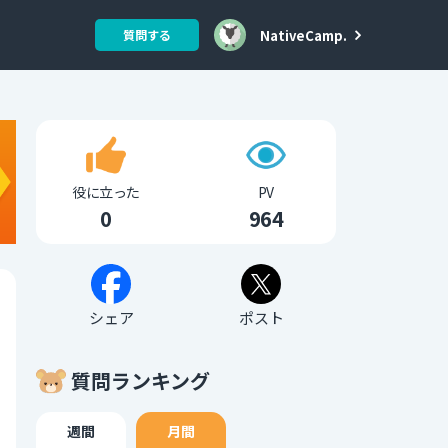
NativeCamp.
質問する
役に立った
PV
0
964
シェア
ポスト
質問ランキング
週間
月間