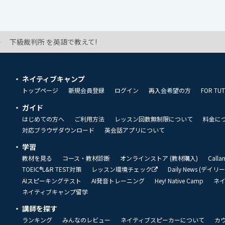
下級裁判所 を英語で教えて!
ネイティブキャンプ
トップページ
新規会員登録
ログイン
再入会希望の方
FOR TU
ガイド
はじめての方へ
ご利用方法
レッスン回数無制限について
料金に
対応ブラウザダウンロード
英会話アプリについて
学習
教材を見る
コース・教材診断
オンラインストア (教材購入)
Call
TOEIC®L&R TEST対策
レッスン環境チェック
Daily News (デイ
AIスピーキングテスト
AI発音トレーニング
Hey! Native Camp
ネ
ネイティブキャンプ留学
講師を探す
ランキング
みんなのレビュー
ネイティブスピーカーについて
カ