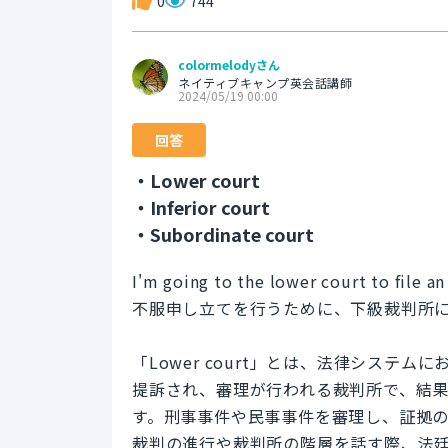
0
744
colormelodyさん
ネイティブキャンプ英会話講師
2024/05/19 00:00
回答
・Lower court
・Inferior court
・Subordinate court
I'm going to the lower court to file an
不服申し立てを行うために、下級裁判所
「Lower court」とは、法律シス
提訴され、審理が行われる裁判所で、結
す。刑事事件や民事事件を審理し、証拠の採取
裁判の進行や裁判所の階層を話す際、法