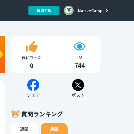
NativeCamp.
質問する
役に立った
PV
0
744
シェア
ポスト
質問ランキング
週間
月間