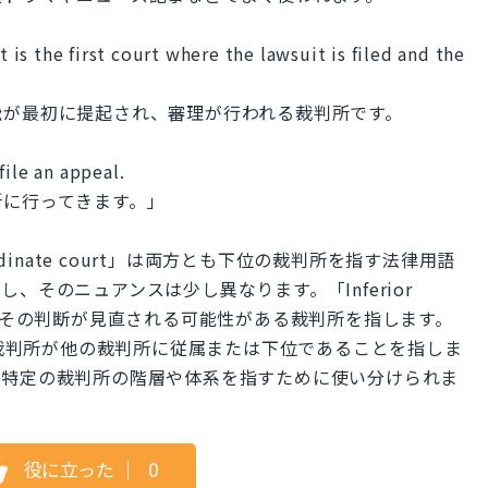
t is the first court where the lawsuit is filed and the
訟が最初に提起され、審理が行われる裁判所です。
file an appeal.
所に行ってきます。」
bordinate court」は両方とも下位の裁判所を指す法律用語
、そのニュアンスは少し異なります。「Inferior
よりその判断が見直される可能性がある裁判所を指します。
り特定の裁判所が他の裁判所に従属または下位であることを指しま
は特定の裁判所の階層や体系を指すために使い分けられま
役に立った
｜
0