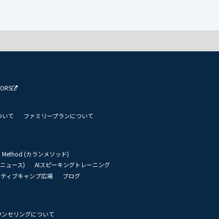
TORS
ついて
ファミリープランについて
an Method (カランメソッド)
リーニュース)
AIスピーキングトレーニング
イティブキャンプ広場
ブログ
ウンセリングについて