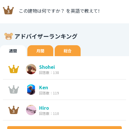
この建物は何ですか？ を英語で教えて!
アドバイザーランキング
週間
月間
総合
Shohei
回答数：138
Ken
回答数：119
Hiro
回答数：110