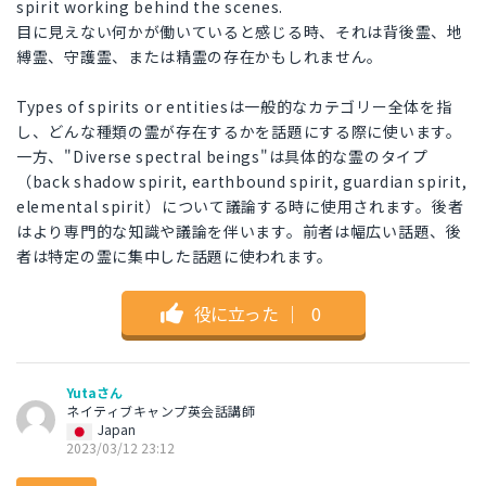
spirit working behind the scenes.
目に見えない何かが働いていると感じる時、それは背後霊、地
縛霊、守護霊、または精霊の存在かもしれません。
Types of spirits or entitiesは一般的なカテゴリー全体を指
し、どんな種類の霊が存在するかを話題にする際に使います。
一方、"Diverse spectral beings"は具体的な霊のタイプ
（back shadow spirit, earthbound spirit, guardian spirit,
elemental spirit）について議論する時に使用されます。後者
はより専門的な知識や議論を伴います。前者は幅広い話題、後
者は特定の霊に集中した話題に使われます。
役に立った
｜
0
Yutaさん
ネイティブキャンプ英会話講師
Japan
2023/03/12 23:12