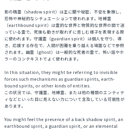
影の精霊（shadow spirit）は主に闇や秘密、不安を象徴し、
恐怖や神秘的なシチュエーションで使われます。地縛霊
（earthbound spirit）は霊的な世界と物質的な世界の間で迷
っている霊で、死後も動きが取れずに苦しむ様子を表現する際
に使われます。守護霊（guardian spirit）は個人を守り、導
き、応援する存在で、人間が困難を乗り越える場面などで参照
されます。幽霊（ghost）は一般的な死者の霊で、怖い話やホ
ラーのコンテキストでよく使われます。
In this situation, they might be referring to invisible
forces such mechanisms as guardian spirits, earth-
bound spirits, or other kinds of entities.
この状況では、守護霊、地縛霊、または他の種類のエンティテ
ィなどといった目に見えない力について言及している可能性が
あります。
You might feel the presence of a back shadow spirit, an
earthbound spirit, a guardian spirit, or an elemental