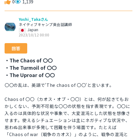
0
1,139
Yoshi_Takaさん
ネイティブキャンプ英会話講師
Japan
2023/10/12 00:00
回答
・The Chaos of 〇〇
・The Turmoil of 〇〇
・The Uproar of 〇〇
〇〇の乱は、英語で'The chaos of 〇〇'と言います。
Chaos of 〇〇（カオス・オブ・〇〇）とは、何が起きてもお
かしくない、予測不可能な〇〇の状態を指す表現です。〇〇に
入るのは具体的な状況や事象で、大変混沌とした状態を想像さ
せます。使えるシチュエーションは主にネガティブな状況や、
思わぬ出来事が多発して困難を伴う場面です。たとえば
「Chaos of war（戦争のカオス）」のように、戦争の混沌と