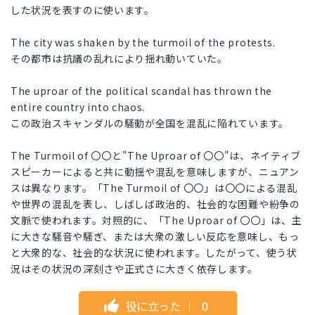
した状況を表すのに使います。
The city was shaken by the turmoil of the protests.
その都市は抗議の乱れにより揺れ動いていた。
The uproar of the political scandal has thrown the
entire country into chaos.
この政治スキャンダルの騒動が全国を混乱に陥れています。
The Turmoil of 〇〇と"The Uproar of 〇〇"は、ネイティブ
スピーカーによると共に動揺や混乱を意味しますが、ニュアン
スは異なります。「The Turmoil of 〇〇」は〇〇による混乱
や世界の混乱を表し、しばしば政治的、社会的な困難や紛争の
文脈で使われます。対照的に、「The Uproar of 〇〇」は、主
に大きな騒音や騒ぎ、または大衆の激しい反応を意味し、もっ
と大衆的な、社会的な状況に使われます。したがって、使う状
況はその状況の深刻さや正式さに大きく依存します。
役に立った
｜
0