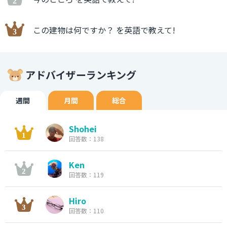
この建物は何ですか？ を英語で教えて!
アドバイザーランキング
週間
月間
総合
Shohei
回答数：138
Ken
回答数：119
Hiro
回答数：110