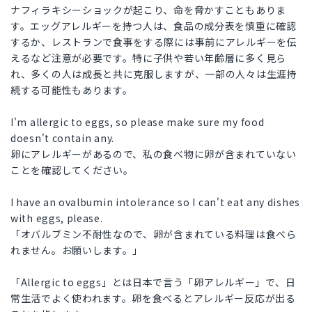
ナフィラキシーショックが起こり、命を脅かすこともありま
す。エッグアレルギーを持つ人は、食品の成分表を慎重に確認
するか、レストランで食事をする際には事前にアレルギーを伝
えるなど注意が必要です。特に子供や若い年齢層に多く見ら
れ、多くの人は成長と共に克服しますが、一部の人々は生涯持
続する可能性もあります。
I'm allergic to eggs, so please make sure my food
doesn't contain any.
卵にアレルギーがあるので、私の食べ物に卵が含まれていない
ことを確認してください。
I have an ovalbumin intolerance so I can't eat any dishes
with eggs, please.
「オバルブミン不耐性なので、卵が含まれている料理は食べら
れません。お願いします。」
「Allergic to eggs」とは日本で言う「卵アレルギー」で、日
常生活でよく使われます。卵を食べるとアレルギー反応が出る