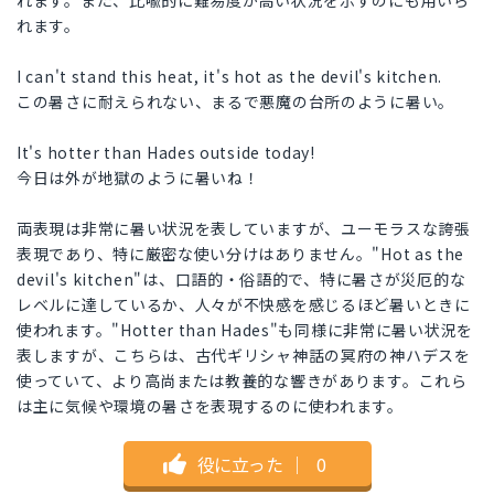
れます。また、比喩的に難易度が高い状況を示すのにも用いら
れます。
I can't stand this heat, it's hot as the devil's kitchen.
この暑さに耐えられない、まるで悪魔の台所のように暑い。
It's hotter than Hades outside today!
今日は外が地獄のように暑いね！
両表現は非常に暑い状況を表していますが、ユーモラスな誇張
表現であり、特に厳密な使い分けはありません。"Hot as the
devil's kitchen"は、口語的・俗語的で、特に暑さが災厄的な
レベルに達しているか、人々が不快感を感じるほど暑いときに
使われます。"Hotter than Hades"も同様に非常に暑い状況を
表しますが、こちらは、古代ギリシャ神話の冥府の神ハデスを
使っていて、より高尚または教養的な響きがあります。これら
は主に気候や環境の暑さを表現するのに使われます。
役に立った
｜
0