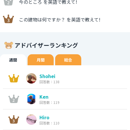
今のところ を英語で教えて!
この建物は何ですか？ を英語で教えて!
アドバイザーランキング
週間
月間
総合
Shohei
回答数：138
Ken
回答数：119
Hiro
回答数：110