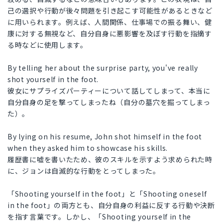
己の選択や行動が後々問題を引き起こす可能性があるときなど
に用いられます。例えば、人間関係、仕事場での振る舞い、健
康に対する無視など、自分自身に悪影響を及ぼす行動を指摘す
る時などに使用します。
By telling her about the surprise party, you've really
shot yourself in the foot.
彼女にサプライズパーティーについて話してしまって、本当に
自分自身の足を撃ってしまったね（自分の墓穴を掘ってしまっ
た）。
By lying on his resume, John shot himself in the foot
when they asked him to showcase his skills.
履歴書に嘘を書いたため、彼のスキルを示すよう求められた時
に、ジョンは自滅的な行動をとってしまった。
「Shooting yourself in the foot」と「Shooting oneself
in the foot」の両方とも、自分自身の利益に反する行動や決断
を指す言葉です。しかし、「Shooting yourself in the