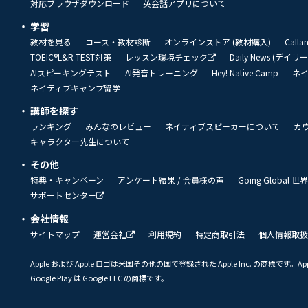
対応ブラウザダウンロード
英会話アプリについて
学習
教材を見る
コース・教材診断
オンラインストア (教材購入)
Call
TOEIC®L&R TEST対策
レッスン環境チェック
Daily News (デイ
AIスピーキングテスト
AI発音トレーニング
Hey! Native Camp
ネ
ネイティブキャンプ留学
講師を探す
ランキング
みんなのレビュー
ネイティブスピーカーについて
カ
キャラクター先生について
その他
特典・キャンペーン
アンケート結果 / 会員様の声
Going Global
サポートセンター
会社情報
サイトマップ
運営会社
利用規約
特定商取引法
個人情報取扱
Apple および Apple ロゴは米国その他の国で登録された Apple Inc. の商標です。App 
Google Play は Google LLC の商標です。