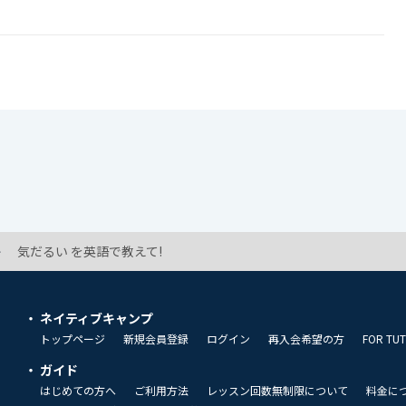
気だるい を英語で教えて!
ネイティブキャンプ
トップページ
新規会員登録
ログイン
再入会希望の方
FOR TU
ガイド
はじめての方へ
ご利用方法
レッスン回数無制限について
料金に