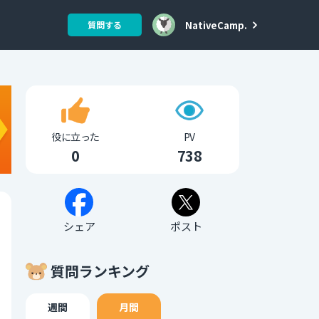
NativeCamp.
質問する
役に立った
PV
0
738
シェア
ポスト
質問ランキング
週間
月間