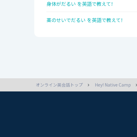
身体がだるい を英語で教えて!
薬のせいでだるい を英語で教えて!
オンライン英会話トップ
Hey! Native Camp