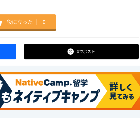
役に立った
｜
0
Xで
ポスト