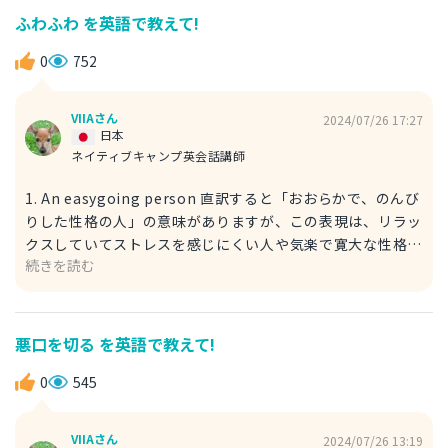
that in mind. Thanks, Teacher. 生徒: そうします。ありが
ふわふわ を英語で教えて!
とうございます、先生。 2. It’s all about hard work. 一生
懸命に働くことや具体的に行動することの大切さを強調して
0
752
います。これは、成功や目標を達成するためには、実際に努
力して行動することが必要だという意味です。 会話例
VIIAさん
2024/07/26 17:27
Mentor: If you want to succeed in this industry,
日本
remember it’s all about hard work. メンター: この業界
ネイティブキャンプ英会話講師
で成功したいなら、覚えておいて。何事も努力が大切だよ。
1. An easygoing person 直訳すると「おおらかで、のんび
Mentee: I understand. I’ll put in the effort. メンティー:
りした性格の人」の意味がありますが、この表現は、リラッ
わかりました。がんばります。
クスしていてストレスを感じにくい人や気楽で寛大な性格を
続きを読む
表すので「ふわふわした人」という表現でも使えると思いま
す。 例文 He’s such an easygoing person. 彼はとてもふ
わふわした人です。 2. A lighthearted person 直訳すると
「陽気で、気楽な性格の人」という意味ですが、ニュアンス
悪口を切る を英語で教えて!
的にはは、明るくて楽観的な人を指します。 例文 She’s a
lighthearted person. 彼女はふわふわした人ですよ。
0
545
VIIAさん
2024/07/26 13:19