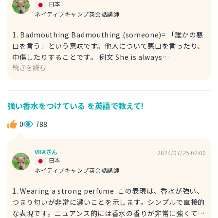
日本
ネイティブキャンプ英会話講師
1. Badmouthing Badmouthing (someone)= 「誰かの悪
口を言う」という意味です。他人について悪口を言ったり、
中傷したりすることです。 例文 She is always
続きを読む
badmouthing her colleagues. 彼女はいつも同僚の悪口を
言ってるですよ。 2. Swearing 一般的に悪い言葉を使う場
合、例えば「クソ野郎」や「ファック」などです。 Bad
words = Swear words （悪口＝汚い言葉） 汚い言葉や罵り
強い香水をつけている を英語で教えて!
言葉（俗に言う「悪い言葉」）を使うことです。 例文 He
was swearing loudly after he missed the bus. 彼はバス
0
788
に乗り遅れて、大き声で叱ってる。
VIIAさん
2024/07/25 02:00
日本
ネイティブキャンプ英会話講師
1. Wearing a strong perfume. この表現は、香水が強い、
つまり匂いが非常に濃いことを示します。シンプルで直接的
な表現です。ニュアンス的には香水の香りが非常に強くて、