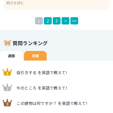
続きを読む
周囲に明確に感じられることです。 例文 Someone is
wearing a strong perfume in the office. オフィスで誰
か、強い香水をつけてるみたい。 2. Wearing quite an
1
2
3
>
>>
intensive perfume. この表現は、香水が「かなり強い」と
いう意味で、少し控えめに表現しています。「Intensive」
は「強い」「集中した」といった意味があり、香水が非常に
濃いことを示します。香水の強さをやや柔らかく表現しま
質問ランキング
す。 例文 I can barely breathe on the bus because
someone is wearing quite an intensive perfume. 誰
か、強い香水をつけているから、バスの中にほとんど息がで
週間
月間
きなくなってだよ。
自引きする を英語で教えて!
今のところ を英語で教えて!
この建物は何ですか？ を英語で教えて!