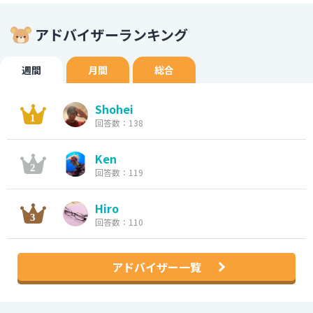
アドバイザーランキング
週間
月間
総合
Shohei
回答数：138
Ken
回答数：119
Hiro
回答数：110
アドバイザー一覧