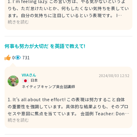
1. I’m feeling lazy. この言い方は、やる気がないというよ
りも、ただ怠けたいとか、何もしたくない気持ちを表してい
ます。自分の気持ちに注目しているという表現です。 I
続きを読む
don’t feel like doing anything today. I’m feeling lazy.
今日は何もしたくないな。なんか気だるい。 2. I don’t
have the motivation. この表現は、「I don’t have the
motivation.」直訳すると「やる気がない」の意味です。具
何事も努力が大切だ を英語で教えて!
体的な理由や目標がなく、やる気が出ないという状況を表し
ます。 I know I need to study, but I just don’t have the
0
731
motivation. 勉強が必要のを分かってるけど、なんか気だ
るいのよ。
VIIAさん
2024/08/03 12:52
日本
ネイティブキャンプ英会話講師
1. It’s all about the effort! この表現は努力すること自体
の重要性を強調しています。具体的な結果よりも、そのプロ
セスや意図に焦点を当てています。 会話例 Teacher: Don’t
続きを読む
worry about the grade, focus on learning. It’s all
about the effort! 先生: 成績を気にしないで、学ぶことに
集中しなさい。 何事も努力が大切だ！ Student: I’ll keep