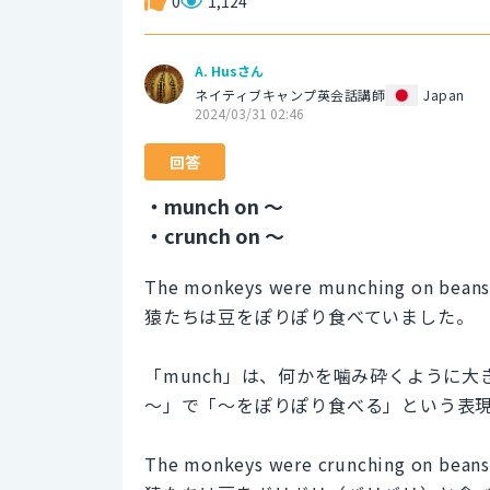
0
1,124
A. Husさん
ネイティブキャンプ英会話講師
Japan
2024/03/31 02:46
回答
・munch on 〜
・crunch on 〜
The monkeys were munching on beans
猿たちは豆をぽりぽり食べていました。
「munch」は、何かを噛み砕くように大
〜」で「〜をぽりぽり食べる」という表
The monkeys were crunching on beans