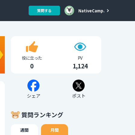
NativeCamp.
質問する
役に立った
PV
0
1,124
シェア
ポスト
質問ランキング
週間
月間