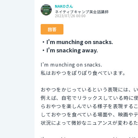
NAKOさん
ネイティブキャンプ英会話講師
2023/07/26 00:00
回答
・I'm munching on snacks.
・I'm snacking away.
I'm munching on snacks.
私はおやつをぽりぽり食べています。
おやつをかじっているという表現には、
例えば、自宅でリラックスしている時に
らおやつを楽しんでいる様子を表現する
しておやつを食べている場面や、映画や
状況によって微妙なニュアンスが変わる