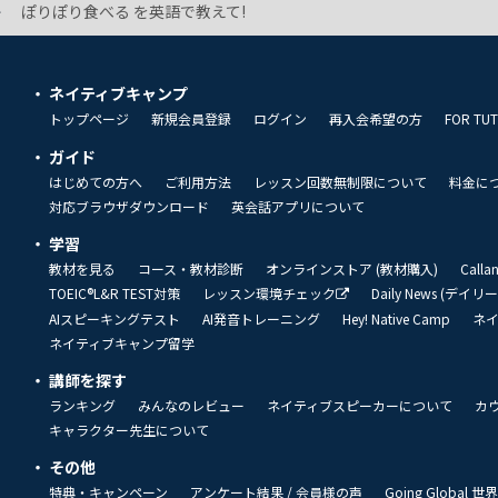
ぽりぽり食べる を英語で教えて!
ネイティブキャンプ
トップページ
新規会員登録
ログイン
再入会希望の方
FOR TU
ガイド
はじめての方へ
ご利用方法
レッスン回数無制限について
料金に
対応ブラウザダウンロード
英会話アプリについて
学習
教材を見る
コース・教材診断
オンラインストア (教材購入)
Call
TOEIC®L&R TEST対策
レッスン環境チェック
Daily News (デイ
AIスピーキングテスト
AI発音トレーニング
Hey! Native Camp
ネ
ネイティブキャンプ留学
講師を探す
ランキング
みんなのレビュー
ネイティブスピーカーについて
カ
キャラクター先生について
その他
特典・キャンペーン
アンケート結果 / 会員様の声
Going Global