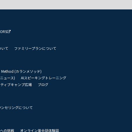
TORS
ついて
ファミリープランについて
an Method (カランメソッド)
リーニュース)
AIスピーキングトレーニング
イティブキャンプ広場
ブログ
ウンセリングについて
 世界への挑戦
オンライン英会話体験談