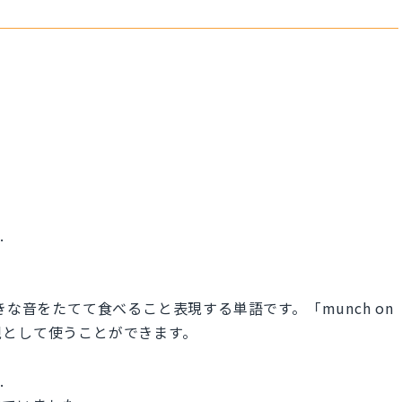
.
きな音をたてて食べること表現する単語です。「munch on
現として使うことができます。
.