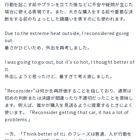
行動を起こす前やプランを立てた後などに不安や疑問が生じた
場合に使える表現です。また、大きな購入をする前や重要な決
断をする前のちょっとした躊躇いを表すのにも使われます。
Due to the extreme heat outside, I reconsidered going
out.
暑さがひどいため、外出を再考しました。
I was going to go out, but it's so hot, I thought better of
it.
外出しようと思ったけど、暑すぎて考え直しました。
"Reconsider"は何かを再評価することを指しており、通常は
初めの判断または決譜が間違ったり不適切だったことを意味し
ます。例えば、誰かが購入を見送るように提案するときによく
使います。「Reconsider getting that car, it has a lot of
problems.」
一方、「Think better of it」のフレーズは普通、人が行動を