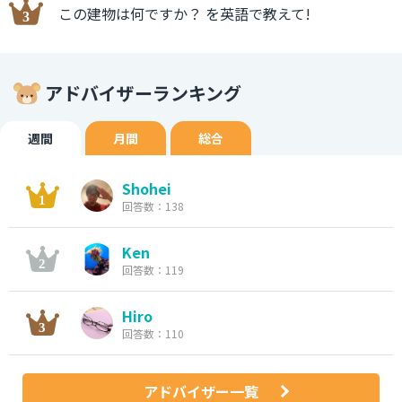
この建物は何ですか？ を英語で教えて!
アドバイザーランキング
週間
月間
総合
Shohei
回答数：138
Ken
回答数：119
Hiro
回答数：110
アドバイザー一覧