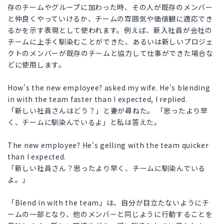
存のチームやグループに加わった時、その人が既存のメンバー
と仲良くやっていけるか、チームの雰囲気や価値観に適応でき
るかを示す表現として使われます。例えば、新入社員が会社の
チームに上手く馴染むことができた、あるいは新しいプロジェ
クトのメンバーが既存のチームと協力して仕事ができた場合な
どに使用します。
How's the new employee? asked my wife. He's blending
in with the team faster than I expected, I replied.
「新しい社員さんはどう？」と妻が尋ねた。 「思ったより早
く、チームに馴染んでいるよ」と私は答えた。
The new employee? He's gelling with the team quicker
than I expected.
「新しい社員さん？思ったより早く、チームに馴染んでいる
よ。」
「Blend in with the team」は、自分が目立たないようにチ
ームの一部となり、他のメンバーと同じように行動することを