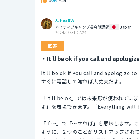
0
544
A. Husさん
ネイティブキャンプ英会話講師
Japan
2024/03/31 07:24
回答
・It'll be ok if you call and apologi
It'll be ok if you call and apologize t
すぐに電話して謝れば大丈夫だよ。
「It'll be ok」では未来形が使わ
よ」を表現できます。「Everything wi
「if 〜」で「〜すれば」を意味します。この例文では
ように、２つのことがリストアップされて