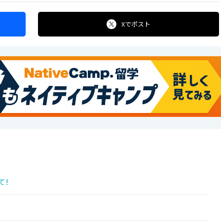
Xで
ポスト
て!