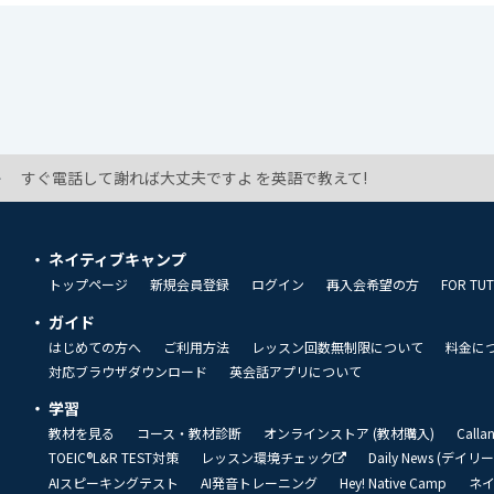
すぐ電話して謝れば大丈夫ですよ を英語で教えて!
ネイティブキャンプ
トップページ
新規会員登録
ログイン
再入会希望の方
FOR TU
ガイド
はじめての方へ
ご利用方法
レッスン回数無制限について
料金に
対応ブラウザダウンロード
英会話アプリについて
学習
教材を見る
コース・教材診断
オンラインストア (教材購入)
Call
TOEIC®L&R TEST対策
レッスン環境チェック
Daily News (デイ
AIスピーキングテスト
AI発音トレーニング
Hey! Native Camp
ネ