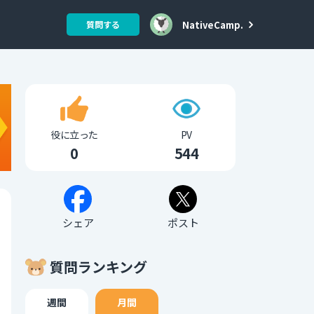
NativeCamp.
質問する
役に立った
PV
0
544
シェア
ポスト
質問ランキング
週間
月間