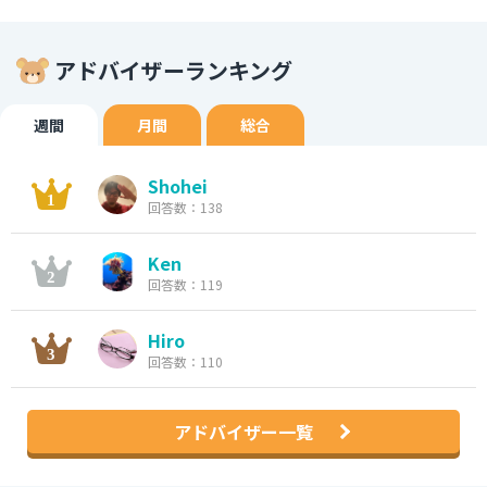
アドバイザーランキング
週間
月間
総合
Shohei
回答数：138
Ken
回答数：119
Hiro
回答数：110
アドバイザー一覧