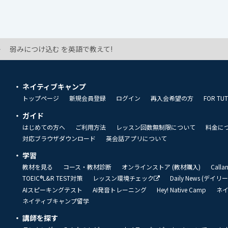
弱みにつけ込む を英語で教えて!
ネイティブキャンプ
トップページ
新規会員登録
ログイン
再入会希望の方
FOR TU
ガイド
はじめての方へ
ご利用方法
レッスン回数無制限について
料金に
対応ブラウザダウンロード
英会話アプリについて
学習
教材を見る
コース・教材診断
オンラインストア (教材購入)
Call
TOEIC®L&R TEST対策
レッスン環境チェック
Daily News (デイ
AIスピーキングテスト
AI発音トレーニング
Hey! Native Camp
ネ
ネイティブキャンプ留学
講師を探す