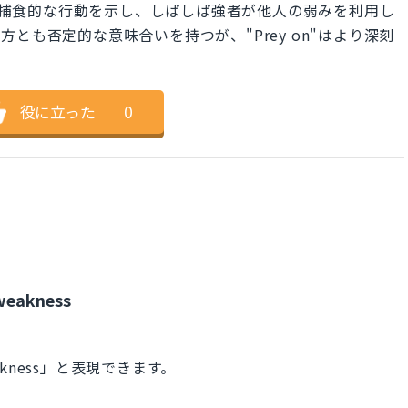
積極的かつ捕食的な行動を示し、しばしば強者が他人の弱みを利用し
とも否定的な意味合いを持つが、"Prey on"はより深刻
役に立った
｜
0
weakness
s weakness」と表現できます。