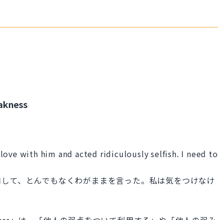
akness
ove with him and acted ridiculously selfish. I need to
用して、とんでもなくわがままを言った。私は気をつけなけ
e's weakness」は、「他人の弱点をついて利用する」や「他人の弱み