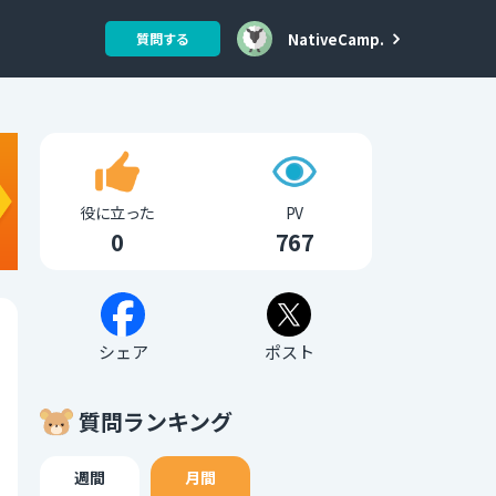
NativeCamp.
質問する
役に立った
PV
0
767
シェア
ポスト
質問ランキング
週間
月間