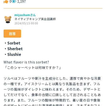
0
1,197
miyashumさん
ネイティブキャンプ英会話講師
2024/05/15 00:00
回答
・Sorbet
・Sherbet
・Slushie
What flavor is this sorbet?
「このシャーベットは何味ですか？」
ソルベはフルーツや果汁を主成分とした、濃厚で爽やかな冷菓
の一種です。アイスクリームとは異なり乳製品を含まず、フル
ーツの風味がダイレクトに味わえます。そのため、デザートと
してだけでなく、食事の合間に口直しとして出されることもあ
ります。また、フルーツの酸味が特徴的で、暑い夏の日や食後
のデザートにピッタリな清涼感を提供します。さまざまなフル