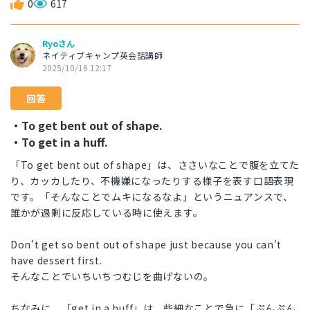
0
617
Ryoさん
ネイティブキャンプ英会話講師
2025/10/16 12:17
回答
・To get bent out of shape.
・To get in a huff.
「To get bent out of shape」は、ささいなことで腹を立てた
り、カッカしたり、不機嫌になったりする様子を表す口語表現
です。「そんなことでムキになるなよ」というニュアンスで、
誰かが過剰に反応している時に使えます。
Don't get so bent out of shape just because you can't
have dessert first.
そんなことでいちいちつむじを曲げないの。
ちなみに、「get in a huff」は、些細なことで急に「ぷんぷん