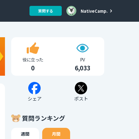
NativeCamp.
質問する
役に立った
PV
0
6,033
シェア
ポスト
質問ランキング
週間
月間