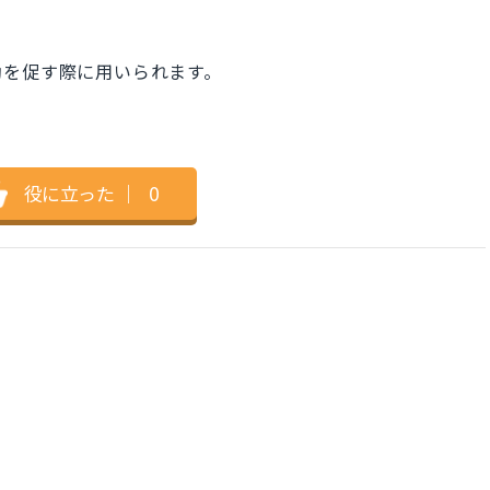
動を促す際に用いられます。
役に立った
｜
0