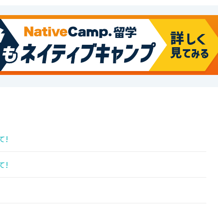
て!
て!
!