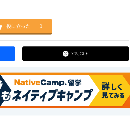
役に立った
｜
0
Xで
ポスト