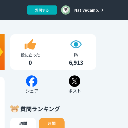
NativeCamp.
質問する
役に立った
PV
0
6,913
シェア
ポスト
質問ランキング
週間
月間