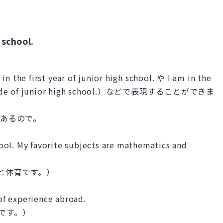
h school.
rst year of junior high school. や I am in the
t grade of junior high school.）などで表現することができま
国もあるので。
chool. My favorite subjects are mathematics and
と体育です。）
 of experience abroad.
です。）