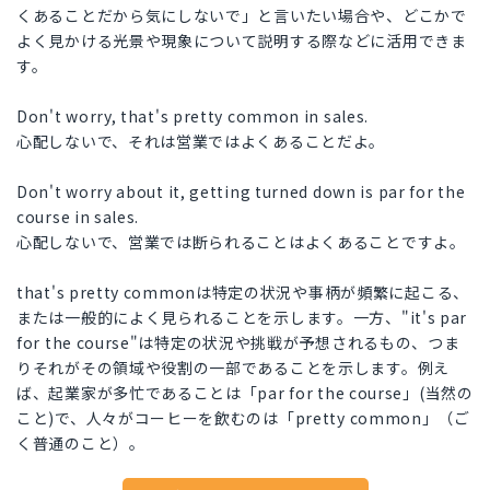
くあることだから気にしないで」と言いたい場合や、どこかで
よく見かける光景や現象について説明する際などに活用できま
す。
Don't worry, that's pretty common in sales.
心配しないで、それは営業ではよくあることだよ。
Don't worry about it, getting turned down is par for the
course in sales.
心配しないで、営業では断られることはよくあることですよ。
that's pretty commonは特定の状況や事柄が頻繁に起こる、
または一般的によく見られることを示します。一方、"it's par
for the course"は特定の状況や挑戦が予想されるもの、つま
りそれがその領域や役割の一部であることを示します。例え
ば、起業家が多忙であることは「par for the course」(当然の
こと)で、人々がコーヒーを飲むのは「pretty common」（ご
く普通のこと）。