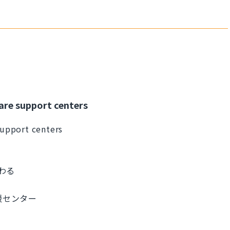
care support centers
 support centers
。
まわる
て支援センター