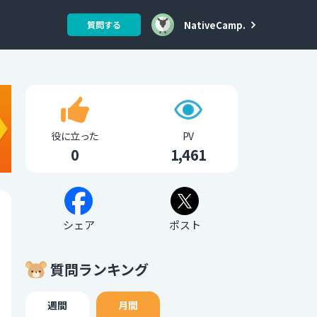
NativeCamp.
質問する
役に立った
PV
0
1,461
シェア
ポスト
質問ランキング
週間
月間