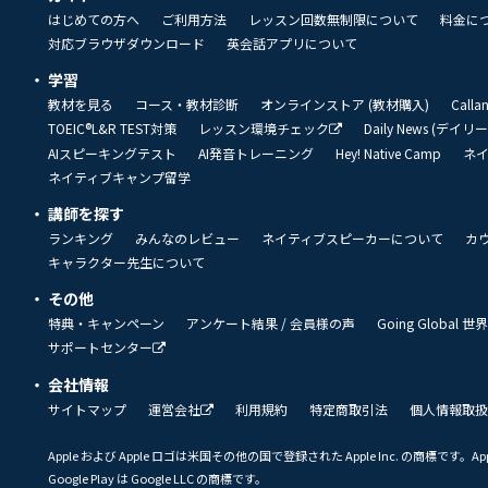
はじめての方へ
ご利用方法
レッスン回数無制限について
料金に
対応ブラウザダウンロード
英会話アプリについて
学習
教材を見る
コース・教材診断
オンラインストア (教材購入)
Call
TOEIC®L&R TEST対策
レッスン環境チェック
Daily News (デイ
AIスピーキングテスト
AI発音トレーニング
Hey! Native Camp
ネ
ネイティブキャンプ留学
講師を探す
ランキング
みんなのレビュー
ネイティブスピーカーについて
カ
キャラクター先生について
その他
特典・キャンペーン
アンケート結果 / 会員様の声
Going Global
サポートセンター
会社情報
サイトマップ
運営会社
利用規約
特定商取引法
個人情報取扱
Apple および Apple ロゴは米国その他の国で登録された Apple Inc. の商標です。App 
Google Play は Google LLC の商標です。