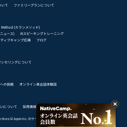
ついて
ファミリープランについて
an Method (カランメソッド)
リーニュース)
AIスピーキングトレーニング
イティブキャンプ広場
ブログ
ウンセリングについて
 世界への挑戦
オンライン英会話体験談
いについて
採用情報
私達のビジョン
Store は Apple Inc. のサービスマークです。