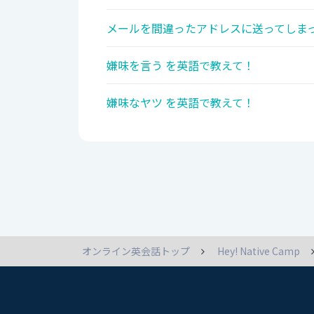
メールを間違ったアドレスに送ってしまっ
嫌味を言う を英語で教えて！
嫌味なヤツ を英語で教えて！
オンライン英会話トップ
Hey! Native Camp