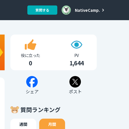
NativeCamp.
質問する
役に立った
PV
0
1,644
シェア
ポスト
質問ランキング
週間
月間