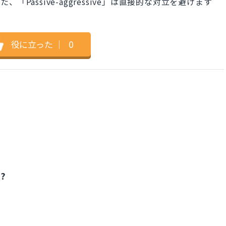
Passive-aggressive」は直接的な対立を避けます
役に立った
｜
0
)?