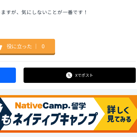
いますが、気にしないことが一番です！
役に立った
｜
0
Xで
ポスト