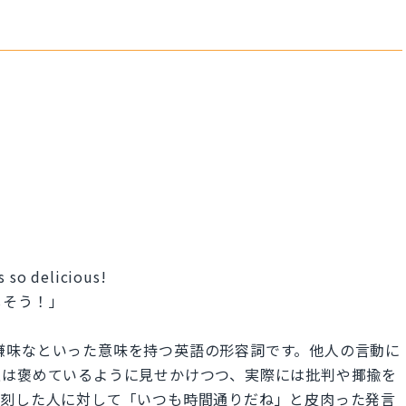
s so delicious!
しそう！」
かな、嫌味なといった意味を持つ英語の形容詞です。他人の言動に
上は褒めているように見せかけつつ、実際には批判や揶揄を
遅刻した人に対して「いつも時間通りだね」と皮肉った発言