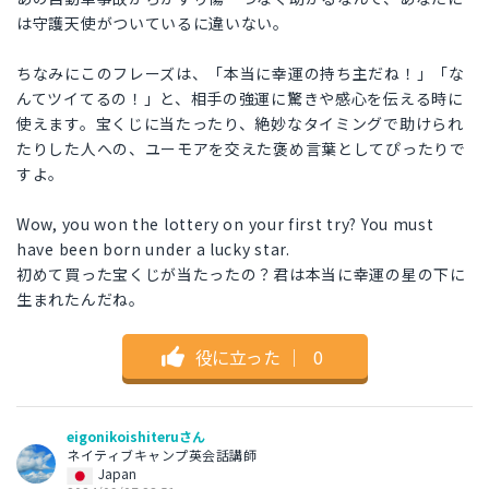
は守護天使がついているに違いない。
ちなみにこのフレーズは、「本当に幸運の持ち主だね！」「な
んてツイてるの！」と、相手の強運に驚きや感心を伝える時に
使えます。宝くじに当たったり、絶妙なタイミングで助けられ
たりした人への、ユーモアを交えた褒め言葉としてぴったりで
すよ。
Wow, you won the lottery on your first try? You must
have been born under a lucky star.
初めて買った宝くじが当たったの？君は本当に幸運の星の下に
生まれたんだね。
役に立った
｜
0
eigonikoishiteruさん
ネイティブキャンプ英会話講師
Japan