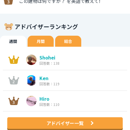
この建物は何ですか？ を英語で教えて!
アドバイザーランキング
週間
月間
総合
Shohei
回答数：138
Ken
回答数：119
Hiro
回答数：110
アドバイザー一覧