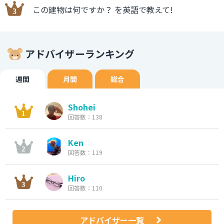
この建物は何ですか？ を英語で教えて!
アドバイザーランキング
週間
月間
総合
Shohei
回答数：138
Ken
回答数：119
Hiro
回答数：110
アドバイザー一覧