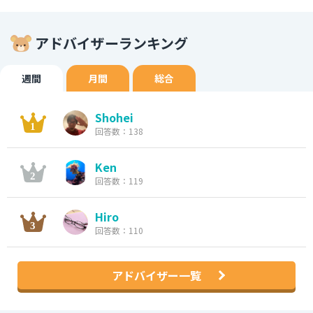
アドバイザーランキング
週間
月間
総合
Shohei
回答数：138
Ken
回答数：119
Hiro
回答数：110
アドバイザー一覧