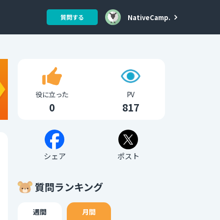
NativeCamp.
質問する
役に立った
PV
0
817
シェア
ポスト
質問ランキング
週間
月間