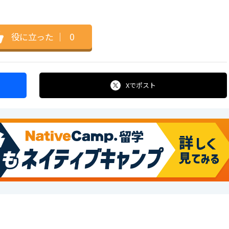
役に立った
｜
0
Xで
ポスト