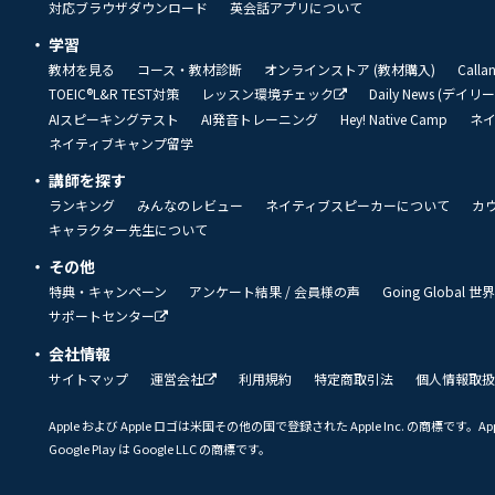
対応ブラウザダウンロード
英会話アプリについて
学習
教材を見る
コース・教材診断
オンラインストア (教材購入)
Call
TOEIC®L&R TEST対策
レッスン環境チェック
Daily News (デイ
AIスピーキングテスト
AI発音トレーニング
Hey! Native Camp
ネ
ネイティブキャンプ留学
講師を探す
ランキング
みんなのレビュー
ネイティブスピーカーについて
カ
キャラクター先生について
その他
特典・キャンペーン
アンケート結果 / 会員様の声
Going Global
サポートセンター
会社情報
サイトマップ
運営会社
利用規約
特定商取引法
個人情報取扱
Apple および Apple ロゴは米国その他の国で登録された Apple Inc. の商標です。App 
Google Play は Google LLC の商標です。