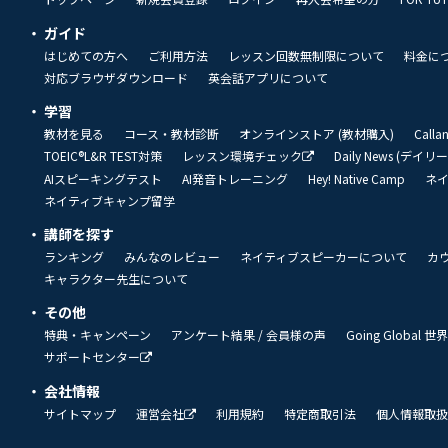
ガイド
はじめての方へ
ご利用方法
レッスン回数無制限について
料金に
対応ブラウザダウンロード
英会話アプリについて
学習
教材を見る
コース・教材診断
オンラインストア (教材購入)
Call
TOEIC®L&R TEST対策
レッスン環境チェック
Daily News (デイ
AIスピーキングテスト
AI発音トレーニング
Hey! Native Camp
ネ
ネイティブキャンプ留学
講師を探す
ランキング
みんなのレビュー
ネイティブスピーカーについて
カ
キャラクター先生について
その他
特典・キャンペーン
アンケート結果 / 会員様の声
Going Global
サポートセンター
会社情報
サイトマップ
運営会社
利用規約
特定商取引法
個人情報取扱