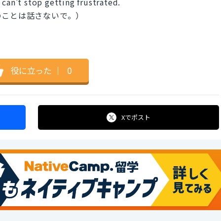
 can't stop getting frustrated.
のことは話さないで。）
役に立った
｜
0
Xで
ポスト