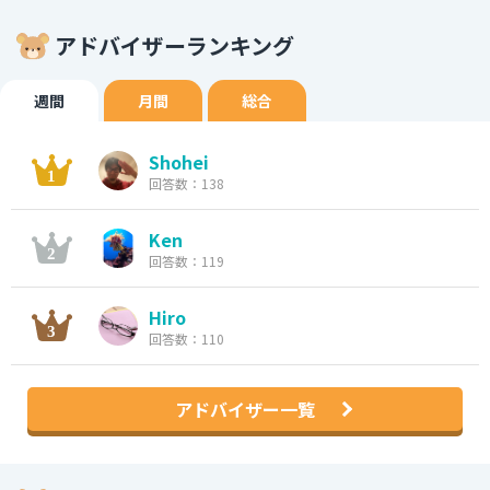
アドバイザーランキング
週間
月間
総合
Shohei
回答数：138
Ken
回答数：119
Hiro
回答数：110
アドバイザー一覧