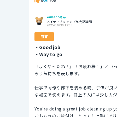
0
906
Yamanoさん
ネイティブキャンプ英会話講師
2025/10/30 13:18
回答
・Good job
・Way to go
「よくやったね！」「お疲れ様！」とい
らう気持ちを表します。
仕事で同僚や部下を褒める時、子供が良
な場面で使えます。目上の人には少しカ
You're doing a great job cleaning up y
おもちゃのお片付け、とっても上手にで