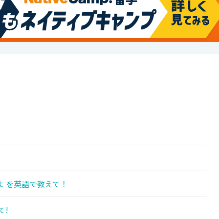
!
 を英語で教えて！
て!