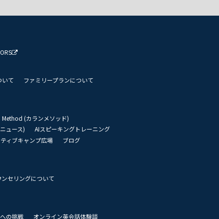
TORS
ついて
ファミリープランについて
an Method (カランメソッド)
リーニュース)
AIスピーキングトレーニング
イティブキャンプ広場
ブログ
ウンセリングについて
 世界への挑戦
オンライン英会話体験談