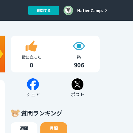
NativeCamp.
質問する
役に立った
PV
0
906
シェア
ポスト
質問ランキング
週間
月間