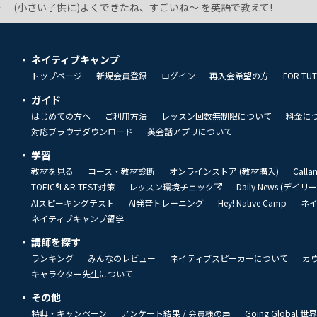
(小さい子供に)よくできたね、すごいね〜 を英語で教えて!
ネイティブキャンプ
トップページ
新規会員登録
ログイン
再入会希望の方
FOR TU
ガイド
はじめての方へ
ご利用方法
レッスン回数無制限について
料金に
対応ブラウザダウンロード
英会話アプリについて
学習
教材を見る
コース・教材診断
オンラインストア (教材購入)
Call
TOEIC®L&R TEST対策
レッスン環境チェック
Daily News (デイ
AIスピーキングテスト
AI発音トレーニング
Hey! Native Camp
ネ
ネイティブキャンプ留学
講師を探す
ランキング
みんなのレビュー
ネイティブスピーカーについて
カ
キャラクター先生について
その他
特典・キャンペーン
アンケート結果 / 会員様の声
Going Global