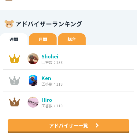
アドバイザーランキング
週間
月間
総合
Shohei
回答数：138
Ken
回答数：119
Hiro
回答数：110
アドバイザー一覧