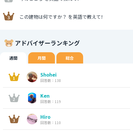
この建物は何ですか？ を英語で教えて!
アドバイザーランキング
週間
月間
総合
Shohei
回答数：138
Ken
回答数：119
Hiro
回答数：110