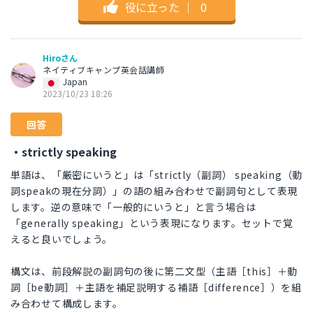
役に立った
｜
0
Hiroさん
ネイティブキャンプ英会話講師
Japan
2023/10/23 18:26
回答
・strictly speaking
単語は、「厳密にいうと」は「strictly（副詞） speaking（動
詞speakの現在分詞）」の語の組み合わせで副詞句として表現
します。逆の意味で「一般的にいうと」と言う場合は
「generally speaking」という表現になります。セットで覚
えると良いでしょう。
構文は、前段解説の副詞句の後に第二文型（主語［this］＋動
詞［be動詞］＋主語を補足説明する補語［difference］）を組
み合わせて構成します。