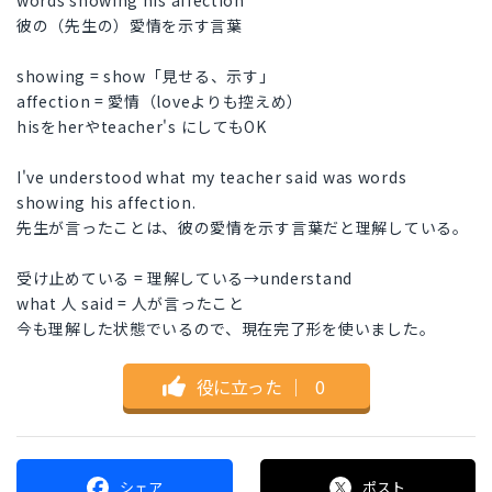
words showing his affection
彼の（先生の）愛情を示す言葉
showing = show「見せる、示す」
affection = 愛情（loveよりも控えめ）
hisをherやteacher's にしてもOK
I've understood what my teacher said was words
showing his affection.
先生が言ったことは、彼の愛情を示す言葉だと理解している。
受け止めている = 理解している→understand
what 人 said = 人が言ったこと
今も理解した状態でいるので、現在完了形を使いました。
役に立った
｜
0
シェア
ポスト