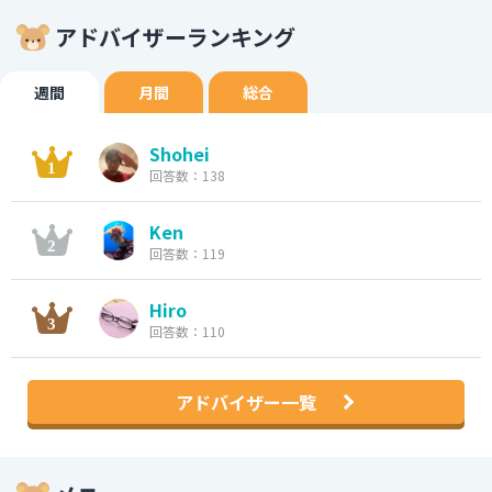
アドバイザーランキング
週間
月間
総合
Shohei
回答数：138
Ken
回答数：119
Hiro
回答数：110
アドバイザー一覧