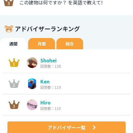
この建物は何ですか？ を英語で教えて!
アドバイザーランキング
週間
月間
総合
Shohei
回答数：138
Ken
回答数：119
Hiro
回答数：110
アドバイザー一覧