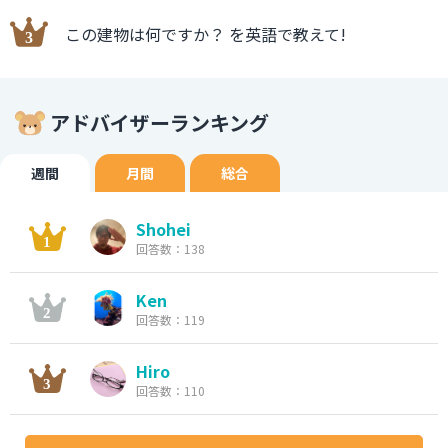
この建物は何ですか？ を英語で教えて!
アドバイザーランキング
週間
月間
総合
Shohei
回答数：138
Ken
回答数：119
Hiro
回答数：110