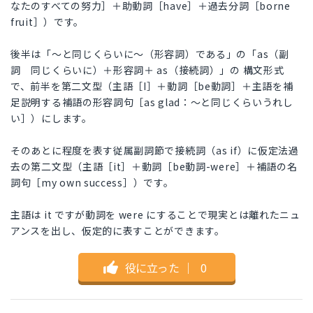
なたのすべての努力］＋助動詞［have］＋過去分詞［borne
fruit］）です。
後半は「～と同じくらいに～（形容詞）である」の「as（副
詞 同じくらいに）＋形容詞＋ as（接続詞）」の 構文形式
で、前半を第二文型（主語［I］＋動詞［be動詞］＋主語を補
足説明する補語の形容詞句［as glad：～と同じくらいうれし
い］）にします。
そのあとに程度を表す従属副詞節で接続詞（as if）に仮定法過
去の第二文型（主語［it］＋動詞［be動詞-were］＋補語の名
詞句［my own success］）です。
主語は it ですが動詞を were にすることで現実とは離れたニュ
アンスを出し、仮定的に表すことができます。
役に立った
｜
0