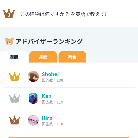
この建物は何ですか？ を英語で教えて!
アドバイザーランキング
週間
月間
総合
Shohei
回答数：138
Ken
回答数：119
Hiro
回答数：110