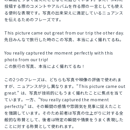
投稿する際のコメントやアルバムを作る際の一言としても使え
る便利な表現です。写真の出来栄えに満足しているニュアンス
を伝えるためのフレーズです。
This picture came out great from our trip the other day.
先日みんなで旅行した時のこの写真、本当によく撮れてるね。
You really captured the moment perfectly with this
photo from our trip!
この旅行の写真、本当によく撮れてるね！
この2つのフレーズは、どちらも写真や映像の評価で使われま
すが、ニュアンスが少し異なります。"This picture came out
great." は、写真が技術的にもうまく撮れたことに焦点を当て
ています。一方、"You really captured the moment
perfectly." は、その瞬間の感情や雰囲気を見事に捉えたこと
を強調しています。そのため前者は写真の仕上がりに対する全
般的な称賛として、後者は特定の瞬間や情景をうまく表現した
ことに対する称賛として使われます。